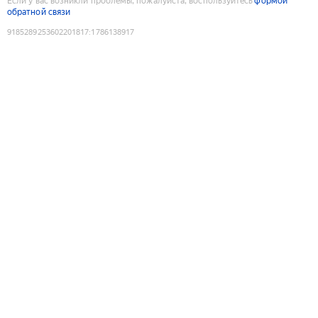
Если у вас возникли проблемы, пожалуйста, воспользуйтесь
формой
обратной связи
9185289253602201817
:
1786138917