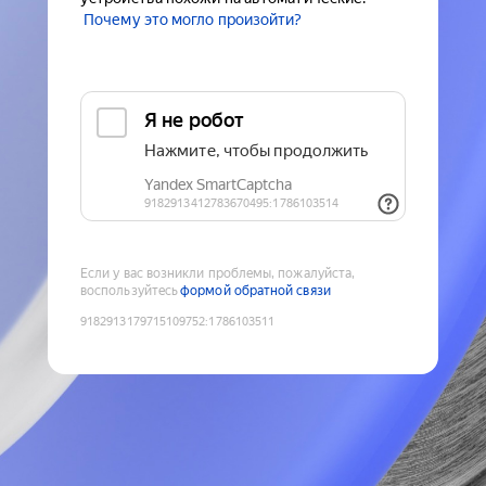
Почему это могло произойти?
Если у вас возникли проблемы, пожалуйста,
воспользуйтесь
формой обратной связи
9182913179715109752
:
1786103511