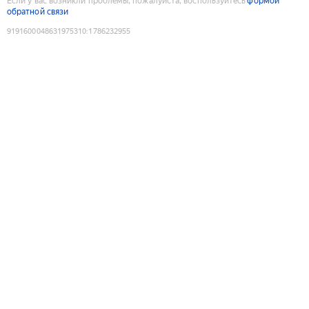
Если у вас возникли проблемы, пожалуйста, воспользуйтесь
формой
обратной связи
9191600048631975310
:
1786232955