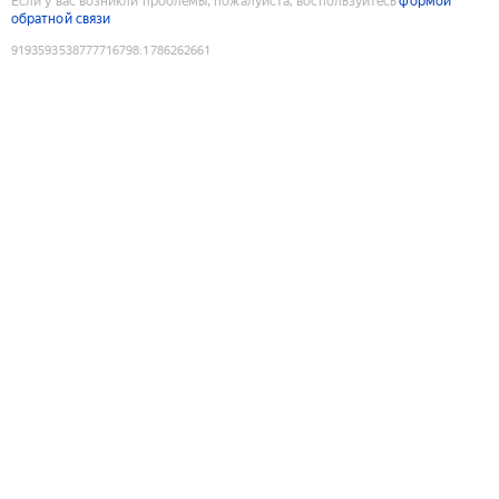
Если у вас возникли проблемы, пожалуйста, воспользуйтесь
формой
обратной связи
9193593538777716798
:
1786262661