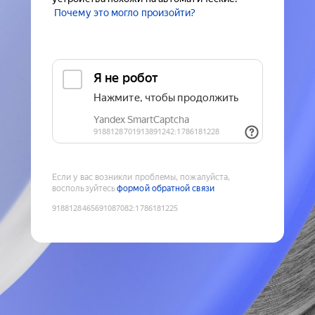
Почему это могло произойти?
Если у вас возникли проблемы, пожалуйста,
воспользуйтесь
формой обратной связи
9188128465691087082
:
1786181225