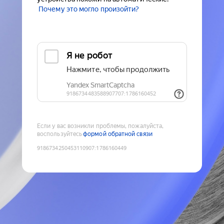
Почему это могло произойти?
Если у вас возникли проблемы, пожалуйста,
воспользуйтесь
формой обратной связи
9186734250453110907
:
1786160449