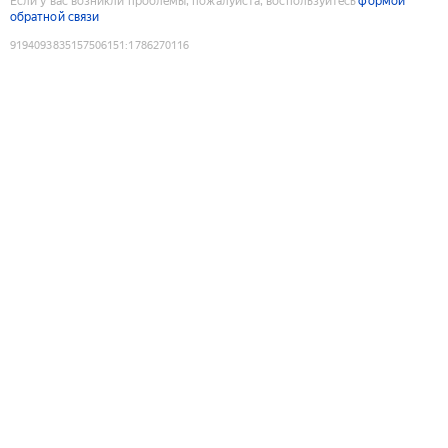
Если у вас возникли проблемы, пожалуйста, воспользуйтесь
формой
обратной связи
9194093835157506151
:
1786270116