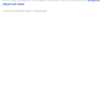
Если у вас возникли проблемы, пожалуйста, воспользуйтесь
формой
обратной связи
9195578998609675869
:
1786292246