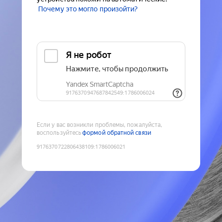
Почему это могло произойти?
Если у вас возникли проблемы, пожалуйста,
воспользуйтесь
формой обратной связи
9176370722806438109
:
1786006021