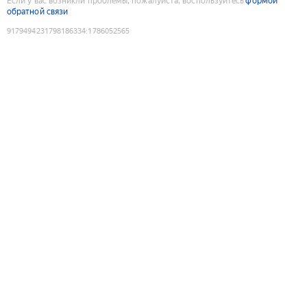
Если у вас возникли проблемы, пожалуйста, воспользуйтесь
формой
обратной связи
9179494231798186334
:
1786052565