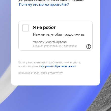
Почему это могло произойти?
Если у вас возникли проблемы, пожалуйста,
воспользуйтесь
формой обратной связи
9194440891936017973
:
1786275287