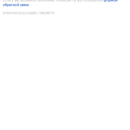
Если у вас возникли проблемы, пожалуйста, воспользуйтесь
формой
обратной связи
9195410615222142685
:
1786289737