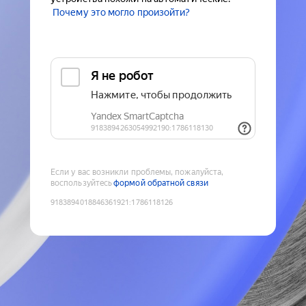
Почему это могло произойти?
Если у вас возникли проблемы, пожалуйста,
воспользуйтесь
формой обратной связи
9183894018846361921
:
1786118126