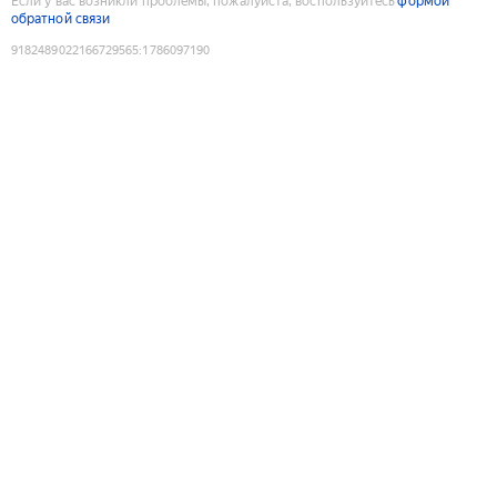
Если у вас возникли проблемы, пожалуйста, воспользуйтесь
формой
обратной связи
9182489022166729565
:
1786097190