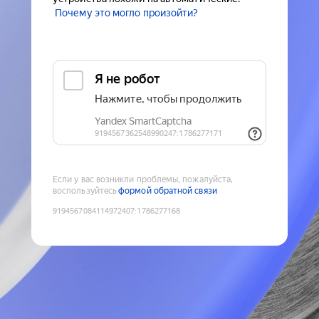
Почему это могло произойти?
Если у вас возникли проблемы, пожалуйста,
воспользуйтесь
формой обратной связи
9194567084114972407
:
1786277168