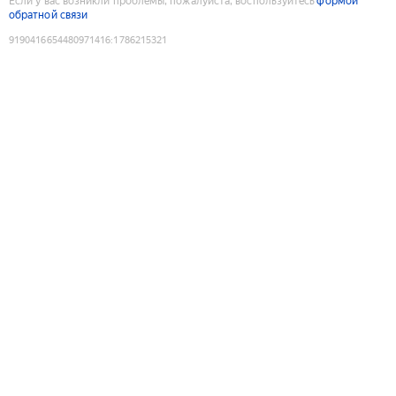
Если у вас возникли проблемы, пожалуйста, воспользуйтесь
формой
обратной связи
9190416654480971416
:
1786215321