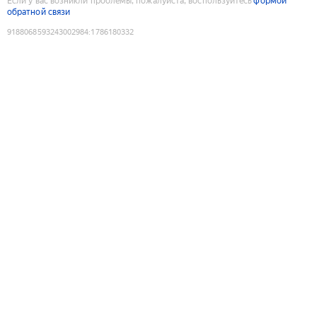
Если у вас возникли проблемы, пожалуйста, воспользуйтесь
формой
обратной связи
9188068593243002984
:
1786180332