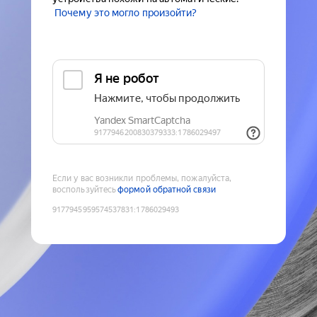
Почему это могло произойти?
Если у вас возникли проблемы, пожалуйста,
воспользуйтесь
формой обратной связи
9177945959574537831
:
1786029493