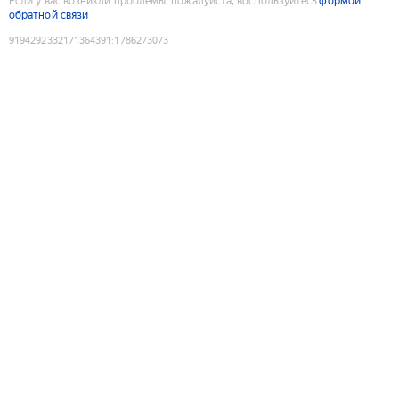
Если у вас возникли проблемы, пожалуйста, воспользуйтесь
формой
обратной связи
9194292332171364391
:
1786273073