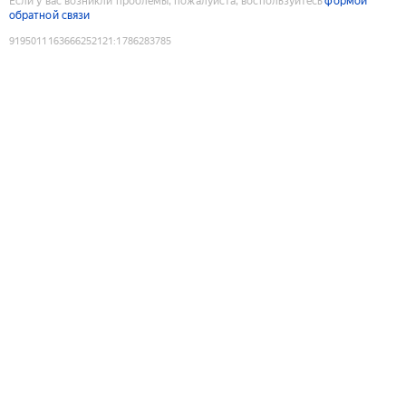
Если у вас возникли проблемы, пожалуйста, воспользуйтесь
формой
обратной связи
9195011163666252121
:
1786283785