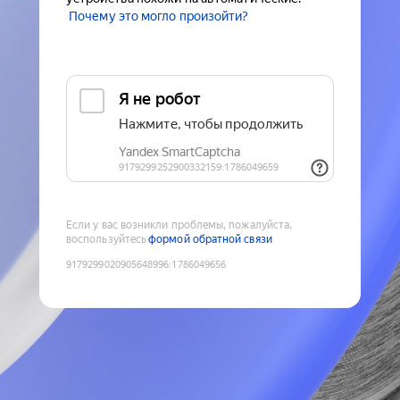
Почему это могло произойти?
Если у вас возникли проблемы, пожалуйста,
воспользуйтесь
формой обратной связи
9179299020905648996
:
1786049656