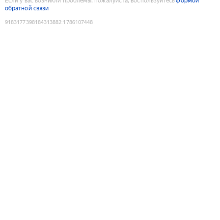
Если у вас возникли проблемы, пожалуйста, воспользуйтесь
формой
обратной связи
9183177398184313882
:
1786107448