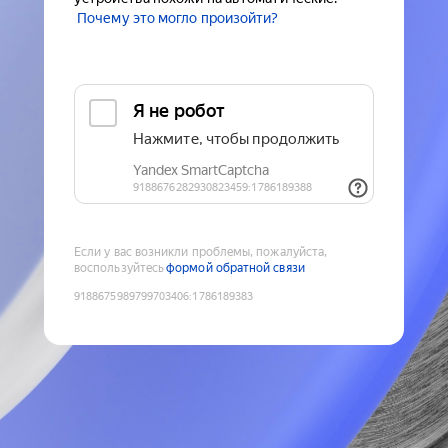
Почему это могло произойти?
Если у вас возникли проблемы, пожалуйста,
воспользуйтесь
формой обратной связи
9188675989799703406
:
1786189383