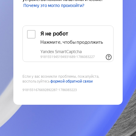
Почему это могло произойти?
Если у вас возникли проблемы, пожалуйста,
воспользуйтесь
формой обратной связи
9181551676692892287
:
1786083223