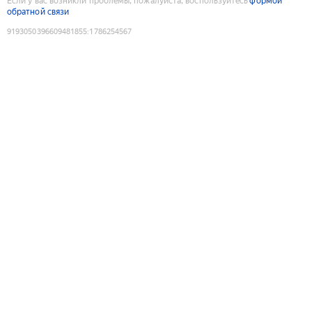
Если у вас возникли проблемы, пожалуйста, воспользуйтесь
формой
обратной связи
9193050396609481855
:
1786254567