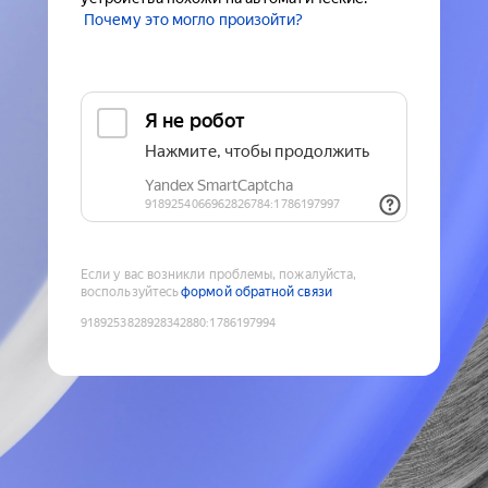
Почему это могло произойти?
Если у вас возникли проблемы, пожалуйста,
воспользуйтесь
формой обратной связи
9189253828928342880
:
1786197994