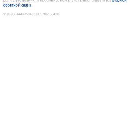
Если у вас возникли проблемы, пожалуйста, воспользуйтесь
формой
обратной связи
9186266444225843323
:
1786153478