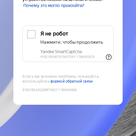
Почему это могло произойти?
Если у вас возникли проблемы, пожалуйста,
воспользуйтесь
формой обратной связи
9182185425289873657
:
1786092666