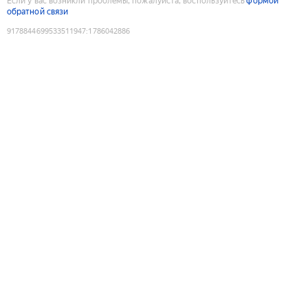
Если у вас возникли проблемы, пожалуйста, воспользуйтесь
формой
обратной связи
9178844699533511947
:
1786042886