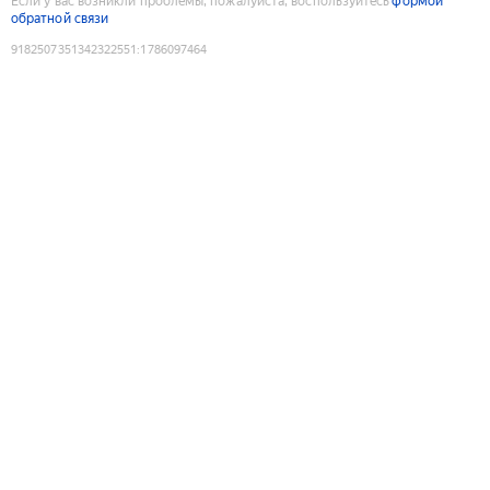
Если у вас возникли проблемы, пожалуйста, воспользуйтесь
формой
обратной связи
9182507351342322551
:
1786097464