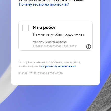
Почему это могло произойти?
Если у вас возникли проблемы, пожалуйста,
воспользуйтесь
формой обратной связи
9186991171571551860
:
1786164278