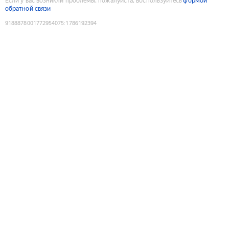
Если у вас возникли проблемы, пожалуйста, воспользуйтесь
формой
обратной связи
9188878001772954075
:
1786192394