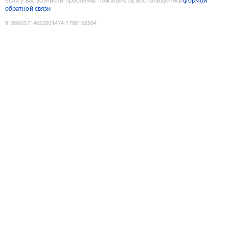
Если у вас возникли проблемы, пожалуйста, воспользуйтесь
формой
обратной связи
9186603714652931474
:
1786158504