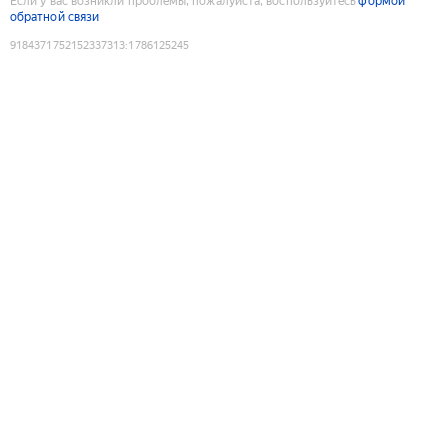
Если у вас возникли проблемы, пожалуйста, воспользуйтесь
формой
обратной связи
9184371752152337313
:
1786125245