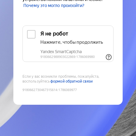
Почему это могло произойти?
Если у вас возникли проблемы, пожалуйста,
воспользуйтесь
формой обратной связи
9180662730467315614
:
1786069977