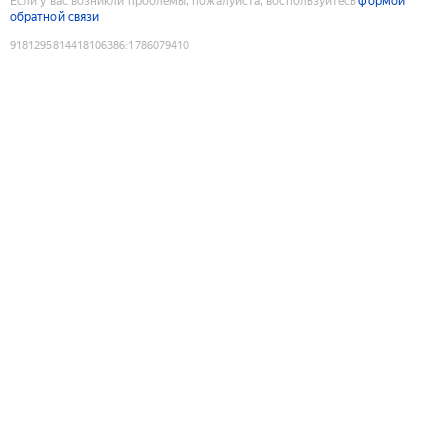
Если у вас возникли проблемы, пожалуйста, воспользуйтесь
формой
обратной связи
9181295814418106386
:
1786079410