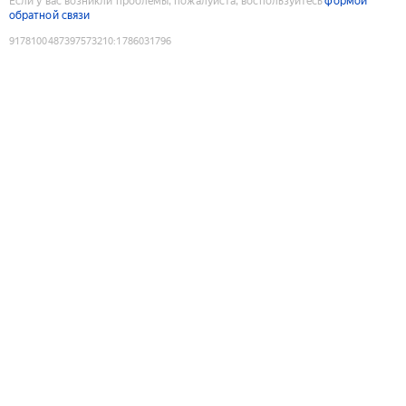
Если у вас возникли проблемы, пожалуйста, воспользуйтесь
формой
обратной связи
9178100487397573210
:
1786031796