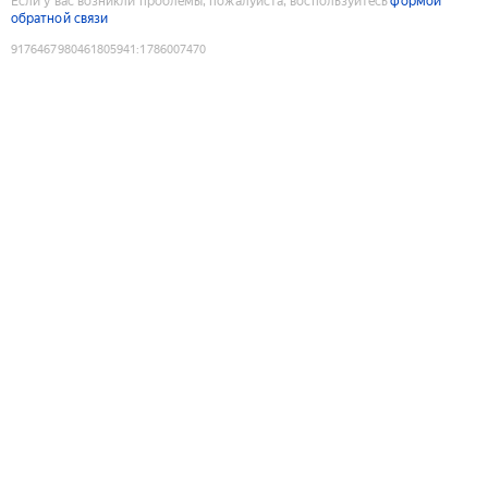
Если у вас возникли проблемы, пожалуйста, воспользуйтесь
формой
обратной связи
9176467980461805941
:
1786007470