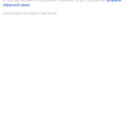
Если у вас возникли проблемы, пожалуйста, воспользуйтесь
формой
обратной связи
9191345895754170876
:
1786229168