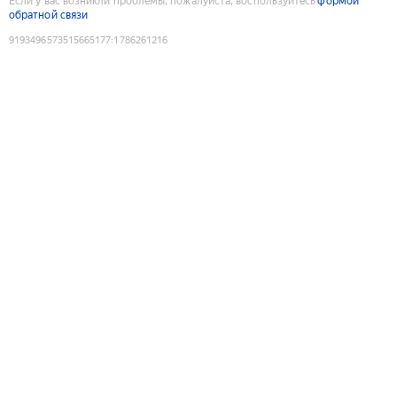
Если у вас возникли проблемы, пожалуйста, воспользуйтесь
формой
обратной связи
9193496573515665177
:
1786261216