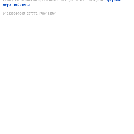
Если у вас возникли проблемы, пожалуйста, воспользуйтесь
формой
обратной связи
9189358978854557776
:
1786199561