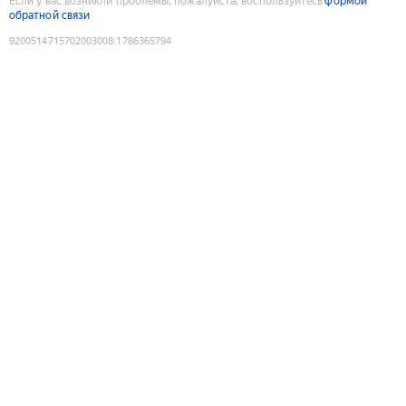
Если у вас возникли проблемы, пожалуйста, воспользуйтесь
формой
обратной связи
9200514715702003008
:
1786365794