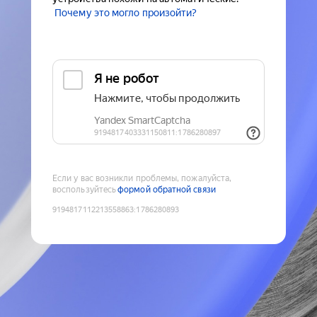
Почему это могло произойти?
Если у вас возникли проблемы, пожалуйста,
воспользуйтесь
формой обратной связи
9194817112213558863
:
1786280893