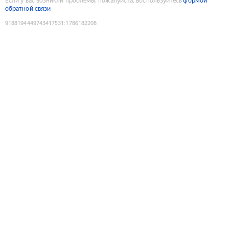
Если у вас возникли проблемы, пожалуйста, воспользуйтесь
формой
обратной связи
9188194449743417531
:
1786182208