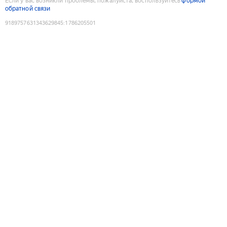
Если у вас возникли проблемы, пожалуйста, воспользуйтесь
формой
обратной связи
9189757631343629845
:
1786205501