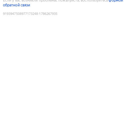
Если у вас возникли проблемы, пожалуйста, воспользуйтесь
формой
обратной связи
9193947508977173248
:
1786267935