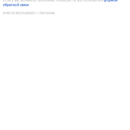
Если у вас возникли проблемы, пожалуйста, воспользуйтесь
формой
обратной связи
9186735365332669051
:
1786160466