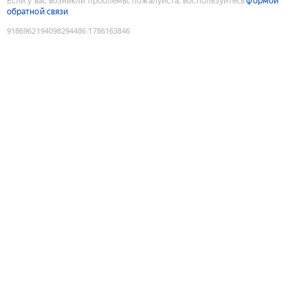
Если у вас возникли проблемы, пожалуйста, воспользуйтесь
формой
обратной связи
9186962194098294486
:
1786163846