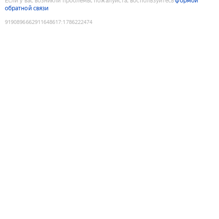
Если у вас возникли проблемы, пожалуйста, воспользуйтесь
формой
обратной связи
9190896662911648617
:
1786222474