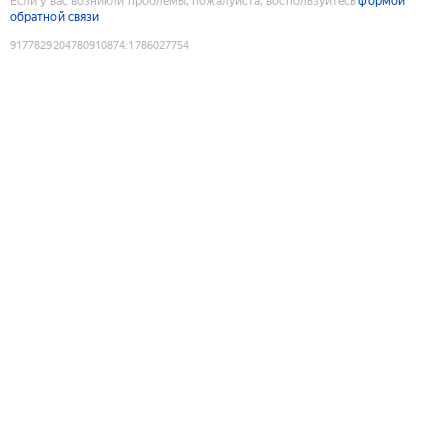
Если у вас возникли проблемы, пожалуйста, воспользуйтесь
формой
обратной связи
9177829204780910874
:
1786027754